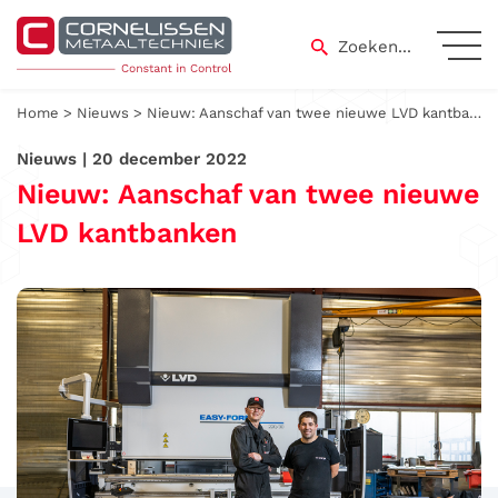
Skip
to
Zoeken...
content
Home
>
Nieuws
>
Nieuw: Aanschaf van twee nieuwe LVD kantbanken
Nieuws | 20 december 2022
Nieuw: Aanschaf van twee nieuwe
LVD kantbanken