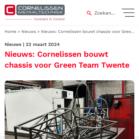
Skip
to
Zoeken...
content
Home
>
Nieuws
>
Nieuws: Cornelissen bouwt chassis voor Green Team Twente
Nieuws | 22 maart 2024
Nieuws: Cornelissen bouwt
chassis voor Green Team Twente